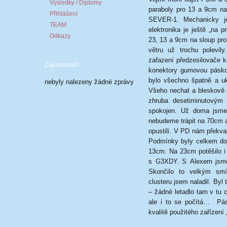
Výsledky / Diplomy
paraboly pro 13 a 9cm na
Přihlášení
SEVER-1. Mechanicky je
TEAM
elektronika je ještě „na p
Odkazy
23, 13 a 9cm na sloup pro
větru už trochu polevil
zařazení předzesilovače 
Zajímavosti
konektory gumovou pásk
bylo všechno špatně a uk
nebyly nalezeny žádné zprávy
Všeho nechat a bleskově n
zhruba desetiminutovým
spokojen. Už doma jsme
nebudeme trápit na 70cm
opustili. V PD nám překva
Podmínky byly celkem do
13cm. Na 23cm potěšilo i 
s G3XDY. S Alexem jsme 
Skončilo to velkým smí
clusteru jsem naladil. Byl
– žádné letadlo tam v tu 
ale i to se počítá… Pá
kvalitě použitého zařízení 