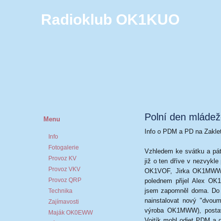
Radioklub OK1KUO
Polní den mládež
Menu
Info o PDM a PD na Zakle
Info
Fotogalerie
Vzhledem ke svátku a pát
Provoz KV
již o ten dříve v nezvyk
Provoz VKV
OK1VOF, Jirka OK1MWW, 
Provoz QRP
polednem přijel Alex OK
jsem zapomněl doma. Do p
Technika
nainstalovat nový "dvo
Zajímavosti
výroba OK1MWW), postav
Maják OK0EWW
Vojtík mohl odjet PDM a d