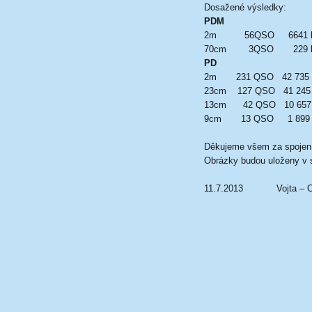
Dosažené výsledky:
PDM
2m 56QSO 6641 bo
70cm 3QSO 229 b
PD
2m 231 QSO 42 73
23cm 127 QSO 41 2
13cm 42 QSO 10 65
9cm 13 QSO 1 899
Děkujeme všem za spojení
Obrázky budou uloženy v s
11.7.2013 Vojta – 