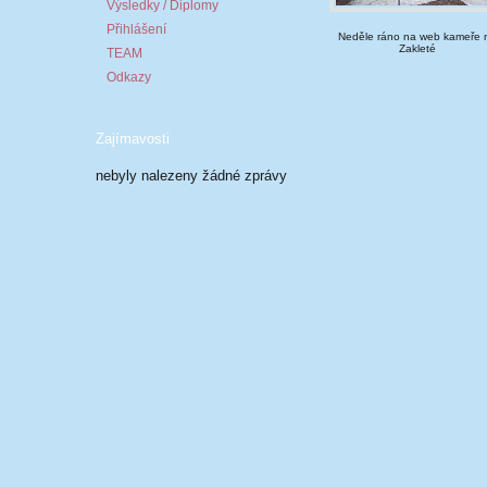
Výsledky / Diplomy
Přihlášení
Neděle ráno na web kameře 
Zakleté
TEAM
Odkazy
Zajímavosti
nebyly nalezeny žádné zprávy