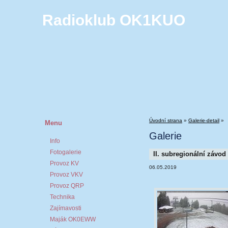
Radioklub OK1KUO
Úvodní strana
»
Galerie-detail
»
Menu
Galerie
Info
Fotogalerie
II. subregionální závod
Provoz KV
06.05.2019
Provoz VKV
Provoz QRP
Technika
Zajímavosti
Maják OK0EWW