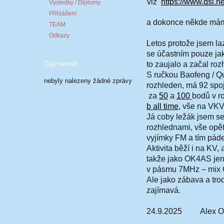
viz
https://www.qsl.n
Výsledky / Diplomy
Přihlášení
a dokonce někde mám
TEAM
Odkazy
Letos protože jsem laz
se účastním pouze ja
Zajímavosti
to zaujalo a začal roz
S ručkou Baofeng / Q
nebyly nalezeny žádné zprávy
rozhleden, má 92 spoj
za
50
a
100
bodů v r
b all time
, vše na VK
Já coby ležák jsem se
rozhlednami, vše opě
vyjímky FM a tím pá
Aktivita běží i na KV
takže jako OK4AS jen
v pásmu 7MHz – mix 
Ale jako zábava a troch
zajímavá.
24.9.2025 Alex 