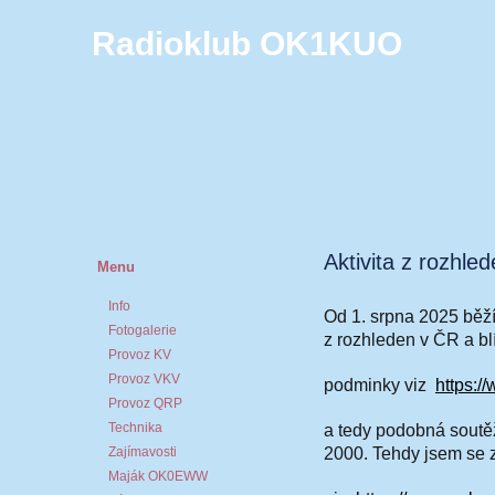
Radioklub OK1KUO
Aktivita z rozhle
Menu
Info
Od 1. srpna 2025 běží 
Fotogalerie
z rozhleden v ČR a bl
Provoz KV
Provoz VKV
podminky
viz
https:/
Provoz QRP
Technika
a tedy podobná soutě
Zajímavosti
2000. Tehdy jsem se z
Maják OK0EWW